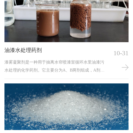
悬浮物和胶体物质凝聚并沉降，以便分离和处理。
油漆水处理药剂
10-31
漆雾凝聚剂是一种用于抽离水帘喷漆室循环水里油漆污
水处理的化学药剂。它主要分为A、B两剂组成，A剂用
于去除落在水中油漆的粘性，B剂使水和漆渣分离，将水
中的漆渣凝集悬浮起来便于打捞或刮渣机除渣；油漆污
水处理药剂主要有分散型、凝聚吸附型、水性漆雾凝聚
型等种类，这些产品主要通过以下方式使油漆失粘、絮
凝：使漆雾皂化，消除其粘性，生成一种不溶于水的碱
皂物质，分散在水中；中和漆雾外层电荷的同时使漆雾
凝聚，凝聚粒子之间通过相互碰撞而粘结成絮块，再由