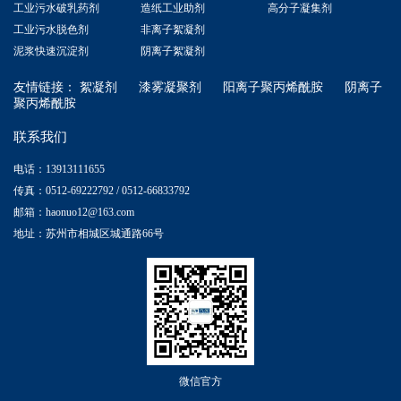
工业污水破乳药剂
造纸工业助剂
高分子凝集剂
工业污水脱色剂
非离子絮凝剂
泥浆快速沉淀剂
阴离子絮凝剂
友情链接：
絮凝剂
漆雾凝聚剂
阳离子聚丙烯酰胺
阴离子
聚丙烯酰胺
联系我们
电话：13913111655
传真：0512-69222792 / 0512-66833792
邮箱：haonuo12@163.com
地址：苏州市相城区城通路66号
微信官方