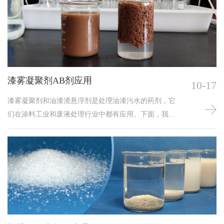
绍漆雾凝聚剂在涂装行业的应用和原理。
漆雾凝聚剂AB剂应用
10-17
漆雾凝聚剂和油漆渣悬浮剂是处理油漆污水的药剂，它
们在涂料工业和废液处理行业中都有应用。下面，我们
将分别对它们进行详细介绍。漆雾凝聚剂是一种能够将
涂料中的溶剂和漆雾粒子从液相中分离出来，并将其凝
聚成易于处理的絮状物质的化学物质。在涂料制造和使
用过程中，会产生大量的废液，其中包含大量的溶剂和
漆雾粒子。这些废液如果直接排放，会对环境和人类健
康造成的危害。而漆雾凝聚剂可以将其中的溶剂和漆雾
粒子迅速地凝聚成团块，使其成为易于处理的絮状物
质，从而方便地进行处理和回收。