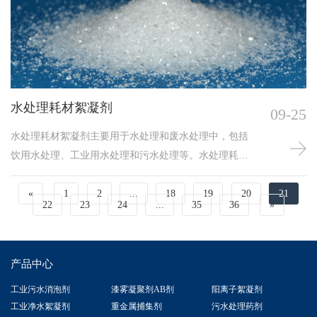
分解成小分子，同时形成具有凝聚作用的官能团，从而
促进漆雾中固体颗粒的凝聚和沉降。
水处理耗材絮凝剂
09-25
水处理耗材絮凝剂主要用于水处理和废水处理中，包括
饮用水处理、工业用水处理和污水处理等。水处理耗材
絮凝剂的主要作用是去除水中的悬浮物、胶体和微粒子
等杂质，提高水质。其中化工污水絮凝剂和工业污水处
«
1
2
...
18
19
20
21
22
23
24
...
35
36
»
理絮凝剂是用于污水处理和废水处理的重要化学试剂。
这些絮凝剂的主要作用是促进水中悬浮物、胶体和微粒
子的失稳和凝聚，加速沉淀和分离过程，从而提高水质
产品中心
和处理效果。
工业污水消泡剂
漆雾凝聚剂AB剂
阳离子絮凝剂
工业净水絮凝剂
重金属捕集剂
污水处理药剂