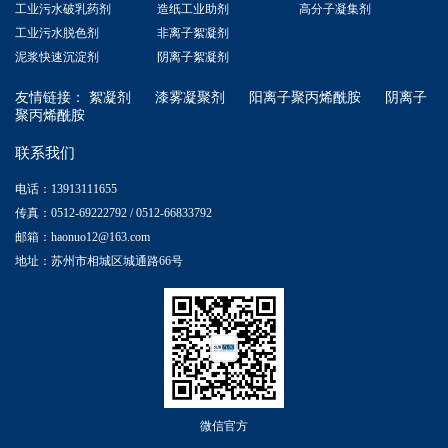
工业污水破乳药剂
造纸工业助剂
高分子凝集剂
工业污水脱色剂
非离子絮凝剂
泥浆快速沉淀剂
阴离子絮凝剂
友情链接：
絮凝剂
漆雾凝聚剂
阳离子聚丙烯酰胺
阴离子
聚丙烯酰胺
联系我们
电话：13913111655
传真：0512-69222792 / 0512-66833792
邮箱：haonuo12@163.com
地址：苏州市相城区城通路66号
微信官方