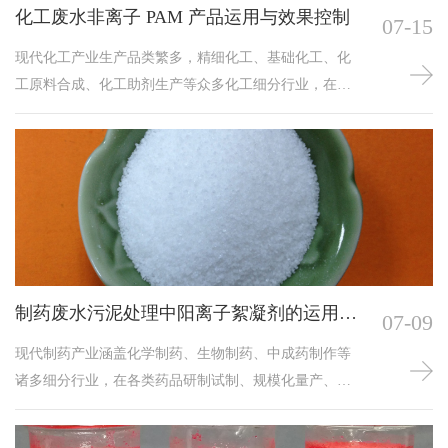
化工废水非离子 PAM 产品运用与效果控制
07-15
现代化工产业生产品类繁多，精细化工、基础化工、化
工原料合成、化工助剂生产等众多化工细分行业，在流
程生产加工过程当中，所产生的化工生产废水是目前工
业废水体系当中成分较为繁杂、治理难度较高的废水品
类之一。这类化工复杂废水内部不仅同时混杂着有机污
染物、无机盐类杂质、各类胶体物质、化工原料残留以
及大量细微固态悬浮颗粒，还存在水体酸碱值跨度大、
水质组分变动频繁、各类干扰性离子含量繁多等诸多治
理难点，常规单一
制药废水污泥处理中阳离子絮凝剂的运用优
07-09
势
现代制药产业涵盖化学制药、生物制药、中成药制作等
诸多细分行业，在各类药品研制试制、规模化量产、药
品提纯与精制等系列生产流程当中，会产生大量成分复
杂、污染属性特殊的制药生产废水。这类废水经过系统