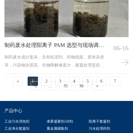
达标。科学搭配不同类型净水药剂，利用药剂协同增效
作用，可有效弥补单一药剂的短板，提升絮凝沉降、脱
色除杂、降污净水效果，同时降低药剂消耗与运维成
本，是工业废水有效、经济处理的核心技术手段。净水
药剂搭配的核心原则
制药废水处理阳离子 PAM 选型与现场调试
06-16
方法
制药废水成分复杂，含有机溶剂、药物残留、胶体杂质
等，污染物浓度高、生物降解难度大，絮凝处理是前端
净化的关键步骤。阳离子 PAM 针对制药废水特性，合理
选型与科学现场调试，可有效去除悬浮污染物，为后续
«
1
2
3
4
5
6
7
8
...
35
36
»
处理工艺减负。选型需紧扣制药废水的水质特征，制药
废水有机胶体含量高、颗粒表面负电荷强，需选择电荷
密度与分子结构适配的阳离子 PAM。不同制药工艺产生
产品中心
的废水特性不同，化学合成类、生物发酵类制药废水成
分差异
工业污水消泡剂
漆雾凝聚剂AB剂
阳离子絮凝剂
工业净水絮凝剂
重金属捕集剂
污水处理药剂