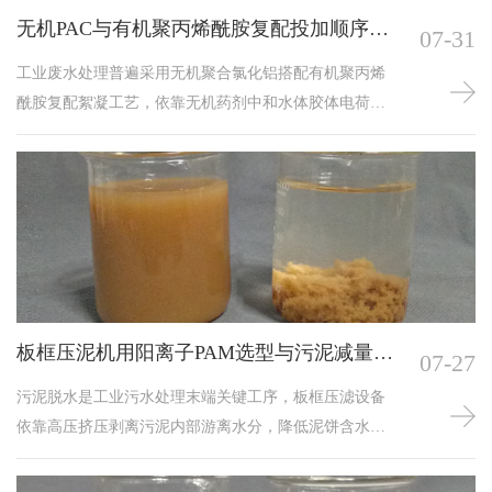
无机PAC与有机聚丙烯酰胺复配投加顺序实
07-31
操规范
工业废水处理普遍采用无机聚合氯化铝搭配有机聚丙烯
酰胺复配絮凝工艺，依靠无机药剂中和水体胶体电荷，
有机高分子搭建絮团骨架，双重作用大幅提升悬浮物分
离效率，同步降低两类药剂单独使用时的投加总量。但
现场运维时常颠倒两类药剂投加先后顺序，造成絮凝失
效，水体持续浑浊，絮团细碎无法沉降，明确标准化复
配投加顺序，配套各工况实操细节规范，能够充分发挥
复配药剂协同处理优势。整套复配絮凝的核心反应逻辑
存在
板框压泥机用阳离子PAM选型与污泥减量化
07-27
实操要点
污泥脱水是工业污水处理末端关键工序，板框压滤设备
依靠高压挤压剥离污泥内部游离水分，降低泥饼含水
率，缩减污泥外运处置体量，实现污泥减量化目标。阳
离子聚丙烯酰胺是板框压泥配套核心絮凝药剂，污泥有