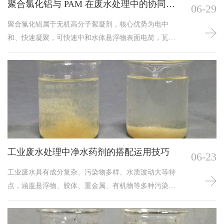
聚合氯化铝与 PAM 在废水处理中的协同运
06-29
用
聚合氯化铝属于无机高分子絮凝剂，核心优势为电中
和、快速凝聚，可快速中和水体悬浮物表面电荷，瓦解
颗粒稳定状态；PAM 为有机高分子絮凝剂，依靠长分子
链发挥吸附架桥功能，将细碎微粒抱团压实。两种药剂
搭配使用可互补短板、放大处理效果，是污水处理行业
通用且成熟的絮凝药剂组合。一、协同作用原理：分步
反应，逐级絮凝二者协同处理遵循 “先凝聚、后絮凝” 分
层反应逻辑：投加聚合氯化铝后，药剂遇水快速水解生
成多核羟
工业废水处理中净水药剂的搭配运用技巧
06-23
工业废水具有成分复杂、污染物多样、水质波动大等特
点，涵盖悬浮物、胶体、重金属、有机物等多种污染物
质。在废水处理实操中，单一净水药剂存在处理效果有
限、适应性差、药剂损耗大等问题，难以保障出水稳定