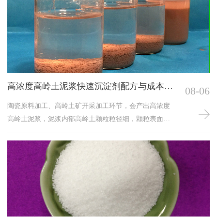
高浓度高岭土泥浆快速沉淀剂配方与成本优
08-06
化方案
陶瓷原料加工、高岭土矿开采加工环节，会产出高浓度
高岭土泥浆，泥浆内部高岭土颗粒粒径细，颗粒表面带
有均匀负电荷，颗粒间静电斥力较强，静置数天依旧悬
浮分散，无法实现泥水分离。行业普遍采用高分子沉淀
剂搭配无机辅助药剂复合配方处理高岭土泥浆，复合药
剂配方合理搭配能够加快絮团沉降速度，同步降低单吨
泥浆药剂消耗，落地配套现场管控方案，可持续优化泥
浆处理综合运营成本。单一高分子阴离子沉淀剂处理高
浓度