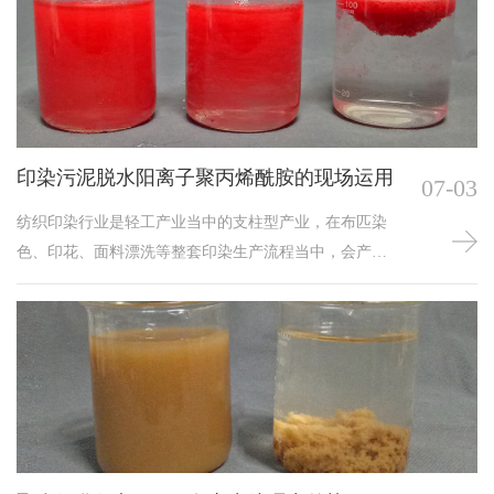
化净化处理之后，所沉淀形成的制药行业污泥，相较于
普通生活污泥、常规工业污泥而言，物质构成更加繁
杂，不仅包含各类药物原料残留、化工合成中间体残
渣，还混杂着大量微生物菌体、药用辅料沉淀物等特殊
物质，污泥颗粒粒径细
印染污泥脱水阳离子聚丙烯酰胺的现场运用
07-03
纺织印染行业是轻工产业当中的支柱型产业，在布匹染
色、印花、面料漂洗等整套印染生产流程当中，会产生
大量色度偏高、成分复杂的印染生产废水，这类废水经
过前端絮凝净化、沉淀过滤等一系列污水处理工序之
后，会产生大量的印染行业污泥。印染污泥内部混杂着
各类染料残渣、纺织浆料残留、纤维碎屑以及各类化工
印染助剂残留物，整体具备质地粘稠、颗粒细腻、亲水
性能较强等诸多特点，污泥内部水分锁存力度较强，常
规脱水处理方式很难