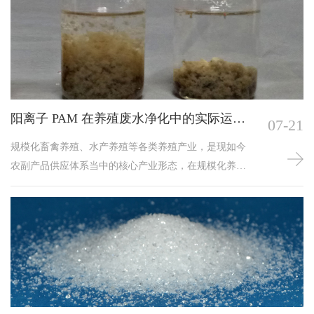
机质、电荷属性、浓度存在差异时，适配的阳离子PAM
型号不同，选型失误会出现污泥粘滤布、压滤出水浑
浊、泥饼含水量偏高、压滤周期拉长等问题，规范选型
流程并落实现场实操管控，能够大幅提升板框机污泥减
量化效率。&nbs
阳离子 PAM 在养殖废水净化中的实际运用
07-21
案例
规模化畜禽养殖、水产养殖等各类养殖产业，是现如今
农副产品供应体系当中的核心产业形态，在规模化养殖
园区日常运营过程当中，畜禽排泄物冲刷废水、养殖水
体更换废水、养殖圈舍清洁废水等各类养殖废水十分庞
大。这类养殖废水内部污染物富集程度较高，水体之中
混杂着大量养殖粪便残渣、未被食用的饲料碎屑、各类
有机胶体物质以及微生物代谢产物，不仅水体浑浊不
堪，还较易滋生不良微生物散发浓烈异味，做好养殖废
水净化处理是各类规