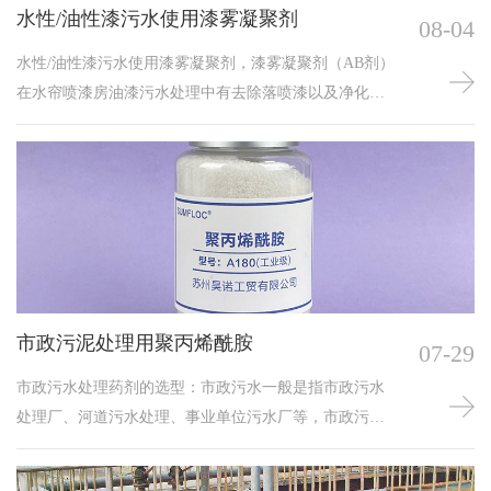
水性/油性漆污水使用漆雾凝聚剂
08-04
水性/油性漆污水使用漆雾凝聚剂，漆雾凝聚剂（AB剂）
在水帘喷漆房油漆污水处理中有去除落喷漆以及净化水
质效果显著，还可以抑制微生物的滋生，防止漆雾粘帘
以及发臭的现象。漆雾凝聚剂又称AB剂或油漆污水处理
药剂，是一种针对水帘喷漆房油漆污水处理用净水产
品，漆雾凝聚剂AB剂的漆雾凝聚剂分A剂和B剂两个组
分，A剂的作用。B剂的作用是凝聚漆渣并上浮，而在现
代喷漆污水处理工艺流程中属于废水处理必不可少的一
种水处理药剂，可广泛应用于水性漆污水处理以及油性
漆污水处理，属于水处理产品，其成分含有一种对油漆
市政污泥处理用聚丙烯酰胺
07-29
达到破黏，的效果
市政污水处理药剂的选型：市政污水一般是指市政污水
处理厂、河道污水处理、事业单位污水厂等，市政污水
处理厂COD、SS较高处理难度较大。由于市政污水处理
中水是一种水质变化大、难处理的水源，再加上处理前