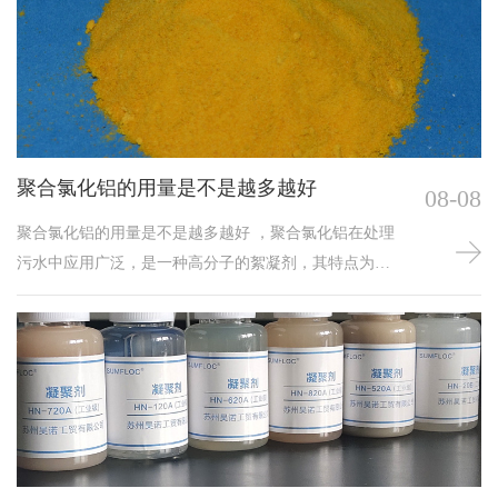
水剂聚丙烯酰胺，pac分为有机聚丙烯酰胺絮凝剂和无机
聚丙烯酰胺絮凝剂。对于不同的污水处理，应根据多污
水的水质来确定。换句话说污水包括生活污水、工业污
水（洗煤厂污水、冶炼污水、采矿污水、造纸污水、纺
织污水、啤酒厂污水……）以及农业污水。
聚合氯化铝的用量是不是越多越好
08-08
聚合氯化铝的用量是不是越多越好 ，聚合氯化铝在处理
污水中应用广泛，是一种高分子的絮凝剂，其特点为混
凝性能好、絮体大、用量少、效率高、沉淀快、使用范
围广等，与传统絮凝剂相比，用量少，主要用于净化饮
用水和给水的水质处理，如除铁、除镉、除氟、除放射
性污染、除浮油等，还广泛应用于生活污水、工业废
水、污泥处理中。