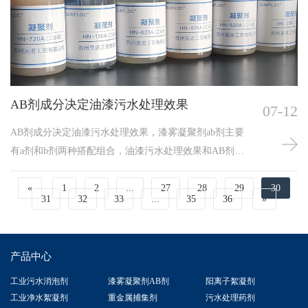
性，终形成小絮状物，B剂会凝聚小絮状漆树脂胶体上
浮，达到树脂和水体的分离，下面水质清澈循环利用。
AB剂成分决定油漆污水处理效果
07-12
AB剂成分决定油漆污水处理效果，漆雾凝聚剂ab剂主要
有a剂和b剂两种搭配组合，油漆污水处理效果和AB剂的
成份相关，处理效果清澈的AB剂成份中，A剂对油漆的
破粘好，B剂对漆渣的絮团理想，漆雾凝聚剂ab剂成分在
«
1
2
...
27
28
29
30
31
32
33
...
35
36
»
一定程度上决定着油漆污水处理效果、成本以及反应时
间的长短，因为每个漆雾凝聚剂商家其生产工艺的不
同，成分也会有所不同，漆雾凝聚剂ab剂效果发挥的好
产品中心
坏和它的成分有着密不可分的关系。
工业污水消泡剂
漆雾凝聚剂AB剂
阳离子絮凝剂
工业净水絮凝剂
重金属捕集剂
污水处理药剂