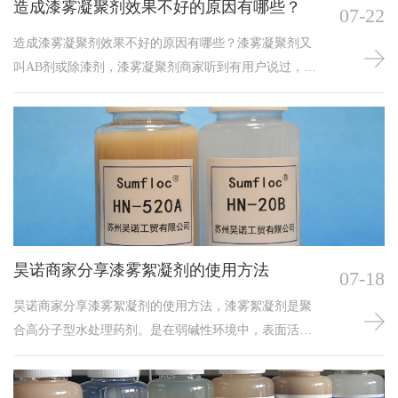
造成漆雾凝聚剂效果不好的原因有哪些？
07-22
造成漆雾凝聚剂效果不好的原因有哪些？漆雾凝聚剂又
叫AB剂或除漆剂，漆雾凝聚剂商家听到有用户说过，漆
雾凝聚剂有发生除漆效果不好的情况，分析可能是操作
不当的情况引起的，除此之外也有其他的原因发生，因
此，为了以后避免这一问题，以下是根据以往的经验分
析了以下几点；如何您遇到漆雾凝聚剂效果不好可以对
照检查，如果还是没有解决可以咨询昊诺技术
13913111655
昊诺商家分享漆雾絮凝剂的使用方法
07-18
昊诺商家分享漆雾絮凝剂的使用方法，漆雾絮凝剂是聚
合高分子型水处理药剂。是在弱碱性环境中，表面活性
剂的疏水性基团附在油漆颗粒的表面，而亲水基团则伸
向水中，降低了油漆颗粒的表面张力，消除漆雾粒子粘