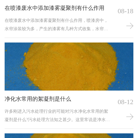
工作效率，从而达到节约用水，防止污染等效果，进一
在喷漆废水中添加漆雾凝聚剂有什么作用
08-18
步提高污水处
在喷漆废水中添加漆雾凝聚剂有什么作用，喷漆房中，
水帘涂装较为多，产生的漆雾有几种方式收集，水帘池
的收集，空气中的喷淋塔收集，漆雾设备喷淋塔是利用
水与粉尘相互接触，经过接触之后可以去除粉尘，达到
净化的效果，在涂装车间的喷漆过程中，一般通过水帘
（水幕）装置的循环水吸收过喷漆雾，由于落漆越积越
多，造成循环水浑浊、变质，影响生产的正常进行，添
加漆雾凝聚剂减少堵水帘设备。
净化水常用的絮凝剂是什么
08-12
许多刚进入污水处理行业的可能对污水净化水常用的絮
凝剂是什么?污水处理方法知之甚少。这里常说是净水剂
一般指聚丙烯酰胺，聚合氯化铝等絮凝剂，如何选择净
水剂聚丙烯酰胺絮凝剂用于污水处理尚不清楚？目前净