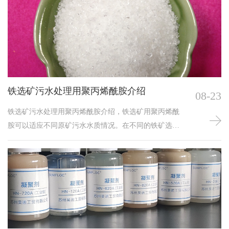
铁选矿污水处理用聚丙烯酰胺介绍
08-23
铁选矿污水处理用聚丙烯酰胺介绍，铁选矿用聚丙烯酰
胺可以适应不同原矿污水水质情况。在不同的铁矿选尾
矿污水的处理中具有明显效果经济优势，解决了铁粉精
选不干净，精矿中含有大量的脉石，导致精矿品位达不
到要求的缺陷,絮凝剂可以提精精矿达到要求，减少尾矿
的跑尾和工艺过程耗药量大的缺点，从而降低了企业对
产品的大量需求与费用，选矿厂尾矿废水处理聚丙烯酰
胺PAM是高分子聚合物。它可以有效地使尾矿水澄清，
使尾矿水中的细小颗粒迅速结团沉降，提高了沉降池的