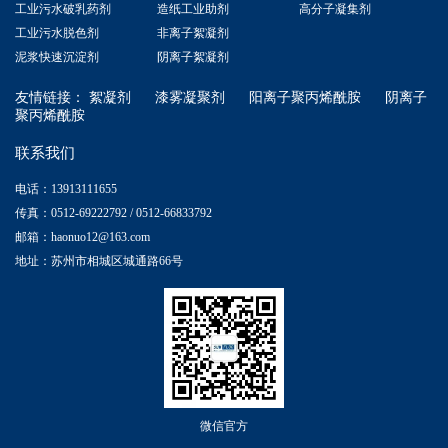
工业污水破乳药剂
造纸工业助剂
高分子凝集剂
工业污水脱色剂
非离子絮凝剂
泥浆快速沉淀剂
阴离子絮凝剂
友情链接：
絮凝剂
漆雾凝聚剂
阳离子聚丙烯酰胺
阴离子
聚丙烯酰胺
联系我们
电话：13913111655
传真：0512-69222792 / 0512-66833792
邮箱：haonuo12@163.com
地址：苏州市相城区城通路66号
微信官方