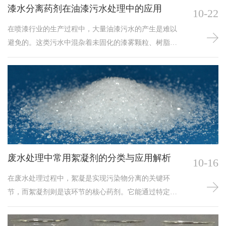
漆水分离药剂在油漆污水处理中的应用
10-22
在喷漆行业的生产过程中，大量油漆污水的产生是难以
避免的。这类污水中混杂着未固化的漆雾颗粒、树脂、
溶剂以及各类添加剂，具有成分复杂、稳定性强且黏性
高的特点。若直接排放或处理不当，不仅会对土壤、水
体等自然环境造成污染，还会堵塞处理设备管道，影响
企业生产的正常运转。漆水分离药剂作为针对油漆污水
特性药剂，凭借其有效的分离能力，成为解决油漆污水
处理难题的关键手段，在生产保障中发挥着重要作用。
漆水
废水处理中常用絮凝剂的分类与应用解析
10-16
在废水处理过程中，絮凝是实现污染物分离的关键环
节，而絮凝剂则是该环节的核心药剂。它能通过特定的
作用机制，使废水中分散的细小颗粒、胶体物质及部分
可溶性污染物聚集形成较大絮体，进而通过沉淀、过滤