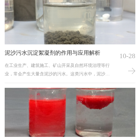
固定标准，可能导致药剂浪费、处理效果不佳。深入理
解影响投加量的关键逻辑，掌握科学的投加量确定方
法，才是实现污水有效净化与成本优化的核心。一、污
水特性：决定投加量的基础前提污水中杂质的种类与
泥沙污水沉淀絮凝剂的作用与应用解析
10-28
在工业生产、建筑施工、矿山开采及自然环境治理等行
业，常会产生大量含泥沙的污水。这类污水中，泥沙以
微小颗粒的形式分散存在，颗粒直径小、质量轻，自然
沉降速度慢，若直接排放，不仅会造成水体浑浊、堵塞
河道，还会破坏水生生态环境；若进行处理，传统的自
然沉淀工艺需占用大量场地且耗时漫长，难以满足有效
处理需求。泥沙污水沉淀絮凝剂（简称絮凝剂）作为解
决这一问题的核心药剂，能通过物理化学作用改变泥沙
颗粒的分散状态，