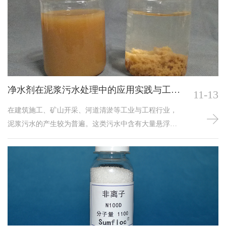
净水剂在泥浆污水处理中的应用实践与工艺
11-13
要点
在建筑施工、矿山开采、河道清淤等工业与工程行业，
泥浆污水的产生较为普遍。这类污水中含有大量悬浮泥
浆颗粒、胶体物质及部分可溶性污染物，若直接排放，
不仅会堵塞市政管网、污染水体环境，还可能破坏土壤
结构，引发一系列生态问题。净水剂作为处理泥浆污水
的核心药剂，其科学选用与规范应用，是实现泥浆污水
有效净化、推动水资源循环利用的关键。结合长期实践
经验，现就净水剂在泥浆污水处理中的应用要点展开分
析。