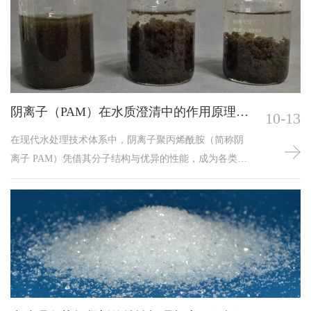
等方式实现固液分离，显著改善废水水质。根据化学组
成与作用特性的差异，废水处理中常用的絮凝剂可分为
无机絮凝剂、有机絮凝剂、微生物絮凝剂三大类，各类
絮凝剂在成分、作用原理及适用场景上均存在显著区
别。无机
阴离子（PAM）在水质澄清中的作用原理及
10-13
应用
在现代水处理技术体系中，阴离子聚丙烯酰胺（简称阴
离子 PAM）凭借其分子结构与优异的性能，成为各类水
质净化场景中不可或缺的关键药剂。作为水溶性高分子
聚合物，阴离子 PAM 通过分子链上的功能性基团与水体
中的杂质发生作用，实现污染物的有效分离，广泛应用
于工业废水处理、市政污水处理等行业，为提升水质达
标率与处理效率提供重要支撑。阴离子 PAM 的核心特性
与其分子结构密切相关。其分子主链由丙