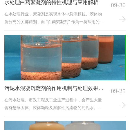
水处理白药絮凝剂的特性机理与应用解析
09-30
在水处理行业，絮凝剂是实现水体中悬浮颗粒、胶体物
质分离的关键药剂，而 “白药絮凝剂” 作为一类常用的水
处理药剂，因外观多呈白色细粉或颗粒晶体状而得名。
这类絮凝剂凭借有效的凝聚与沉降性能，广泛应用于工
业废水处理、市政污水处理及饮用水净化等场景，其独
特的成分构成与作用机理，使其在改善水质、降低污染
物含量方面发挥着重要作用，深入了解其特性与应用要
点，对提升水处理效率具有重要意义。一、水处理白
污泥水混凝沉淀剂的作用机制与处理效果分
09-25
析
在污水处理、市政工程及工业生产过程中，会产生大量
含有悬浮固体、胶体颗粒及溶解性污染物的污泥水。这
类水体因污染物分散性强、稳定性高，若直接处理易导
致设备堵塞、处理效率低下。污泥水混凝沉淀剂作为解