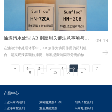
决这一问题的关键药剂，通过物理吸附、化学反应及颗
粒聚结等多重作用，能有效改善污泥水性质，促进污染
物分离去除，为后续污泥脱水、水体净化提供重要支
撑。深入探究其作用机制与处理效果，对优化污泥水处
理工艺、提升污水治
油漆污水处理 AB 剂应用关键注意事项与实
09-19
践指南
在油漆污水处理体系中，AB 剂作为协同作用的药剂组
合，是实现漆雾颗粒捕捉、破乳凝聚与固液分离的核心
手段。A 剂负责初步吸附漆雾、破坏其稳定结构，B 剂
则承接后续的絮凝聚结与脱水提质，二者的应用效果不
«
1
2
3
4
5
6
7
8
...
35
36
»
仅取决于产品本身性能，更与操作规范、工况适配度等
细节密切相关。若忽视关键注意事项，易导致处理效率
下降、药剂浪费甚至系统故障，因此需从流程视角把控
产品中心
应用要点。投加环节的规范性是保障 AB 剂效能
工业污水消泡剂
漆雾凝聚剂AB剂
阳离子絮凝剂
工业净水絮凝剂
重金属捕集剂
污水处理药剂