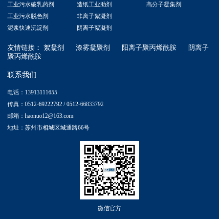
工业污水破乳药剂
造纸工业助剂
高分子凝集剂
工业污水脱色剂
非离子絮凝剂
泥浆快速沉淀剂
阴离子絮凝剂
友情链接：
絮凝剂
漆雾凝聚剂
阳离子聚丙烯酰胺
阴离子
聚丙烯酰胺
联系我们
电话：13913111655
传真：0512-69222792 / 0512-66833792
邮箱：haonuo12@163.com
地址：苏州市相城区城通路66号
微信官方