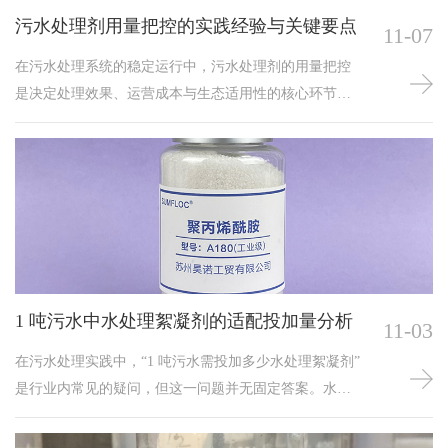
污水处理剂用量把控的实践经验与关键要点
11-07
在污水处理系统的稳定运行中，污水处理剂的用量把控
是决定处理效果、运营成本与生态适用性的核心环节。
用量不足会导致污染物去除不彻底，出水难以达标；用
量过量则不仅增加药剂采购与污泥处置成本，还可能引
入新的化学物质，破坏水体生态平衡或干扰后续生化处
理工艺。因此，积累科学的污水处理剂用量经验，对提
升污水处理效率、降低运营风险具有重要意义。水质特
性是决定污水处理剂用量的首要依据，需根据进水污染
物种
1 吨污水中水处理絮凝剂的适配投加量分析
11-03
在污水处理实践中，“1 吨污水需投加多少水处理絮凝剂”
是行业内常见的疑问，但这一问题并无固定答案。水处
理絮凝剂的投加量需根据污水自身特性、絮凝剂类型、
处理目标及工艺条件等多重因素动态调整，若盲目套用