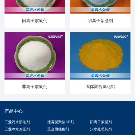
阳离子絮凝剂
阴离子絮凝剂
非离子絮凝剂
固体聚合氯化铝
产品中心
工业污水消泡剂
漆雾凝聚剂AB剂
阳离子絮凝剂
工业净水絮凝剂
重金属捕集剂
污水处理药剂