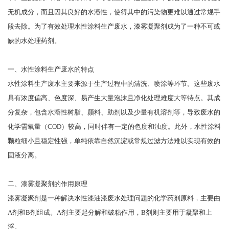
无机成分，而且因其良好的水溶性，使得其中的污染物更难以通过常规手
段去除。为了有效处理水性涂料生产废水，漆雾凝聚剂成为了一种不可或
缺的水处理药剂。
一、水性涂料生产废水的特点
水性涂料生产废水主要来源于生产过程中的清洗、喷涂等环节。这些废水
具有浓度偏高、色度深、易产生大量泡沫且净化处理难度大等特点。其成
分复杂，包含水溶性树脂、颜料、助剂以及少量有机溶剂等，导致废水的
化学需氧量（COD）较高，同时伴有一定的色度和浊度。此外，水性涂料
颗粒细小且稳定性强，单纯依靠自然沉淀或常规过滤方法难以实现有效的
固液分离。
二、漆雾凝聚剂的作用原理
漆雾凝聚剂是一种解决水性漆油漆废水处理问题的化学药剂原料，主要由
A剂和B剂组成。A剂主要起分解和破粘作用，B剂则主要用于凝聚和上
浮。