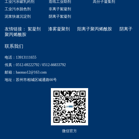
工业污水破乳药剂
造纸工业助剂
高分子凝集剂
工业污水脱色剂
非离子絮凝剂
泥浆快速沉淀剂
阴离子絮凝剂
友情链接：
絮凝剂
漆雾凝聚剂
阳离子聚丙烯酰胺
阴离子
聚丙烯酰胺
联系我们
电话：13913111655
传真：0512-69222792 / 0512-66833792
邮箱：haonuo12@163.com
地址：苏州市相城区城通路66号
微信官方