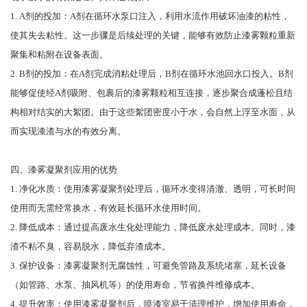
1. A剂的投加：A剂在循环水泵口注入，利用水流作用破坏油漆的粘性，
使其失去粘性。这一步骤是后续处理的关键，能够有效防止漆雾颗粒重新
聚集和粘附在设备表面。
2. B剂的投加：在A剂完成消粘处理后，B剂在循环水池回水口投入。B剂
能够促使经A剂吸附、包裹后的漆雾颗粒相互连接，逐步聚合成蓬松且结
构相对结实的大絮团。由于这些絮团密度小于水，会自然上浮至水面，从
而实现漆渣与水的有效分离。
四、漆雾凝聚剂应用的优势
1. 净化水质：使用漆雾凝聚剂处理后，循环水变得清澈、透明，可长时间
使用而无需经常换水，有效延长循环水使用时间。
2. 降低成本：通过提高废水生化处理能力，降低废水处理成本。同时，漆
渣不粘不臭，容易脱水，降低弃渣成本。
3. 保护设备：漆雾凝聚剂无腐蚀性，可避免管路及系统堵塞，延长设备
（如管路、水泵、抽风机等）的使用寿命，节省换件维修成本。
4. 提升效率：使用漆雾凝聚剂后，喷漆室易于清理维护，增加使用寿命，