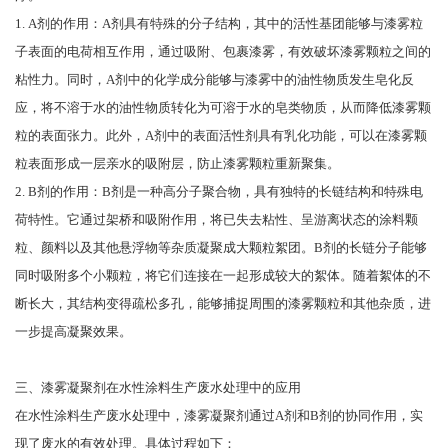
1. A剂的作用：A剂具有特殊的分子结构，其中的活性基团能够与漆雾粒
子表面的电荷相互作用，通过吸附、包裹漆雾，有效破坏漆雾颗粒之间的
粘性力。同时，A剂中的化学成分能够与漆雾中的油性物质发生皂化反
应，将不溶于水的油性物质转化为可溶于水的皂类物质，从而降低漆雾颗
粒的表面张力。此外，A剂中的表面活性剂具有乳化功能，可以在漆雾颗
粒表面形成一层亲水的吸附层，防止漆雾颗粒重新聚集。
2. B剂的作用：B剂是一种高分子聚合物，具有独特的长链结构和特殊电
荷特性。它通过架桥和吸附作用，将已失去粘性、呈游离状态的涂料颗
粒、颜料以及其他悬浮物等杂质凝聚成大颗粒絮团。B剂的长链分子能够
同时吸附多个小颗粒，将它们连接在一起形成较大的絮体。随着絮体的不
断长大，其结构变得疏松多孔，能够捕捉周围的漆雾颗粒和其他杂质，进
一步提高凝聚效果。
三、漆雾凝聚剂在水性涂料生产废水处理中的应用
在水性涂料生产废水处理中，漆雾凝聚剂通过A剂和B剂的协同作用，实
现了废水的有效处理。具体过程如下：